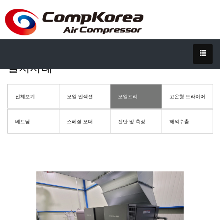
설치사례
전체보기
오일-인젝션
오일프리
고온형 드라이어
베트남
스페셜 오더
진단 및 측정
해외수출