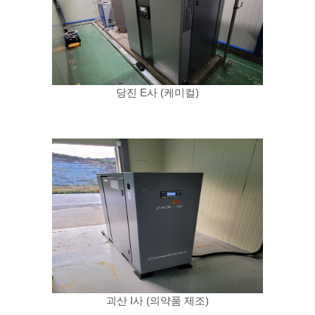
당진 E사 (케미컬)
괴산 I사 (의약품 제조)