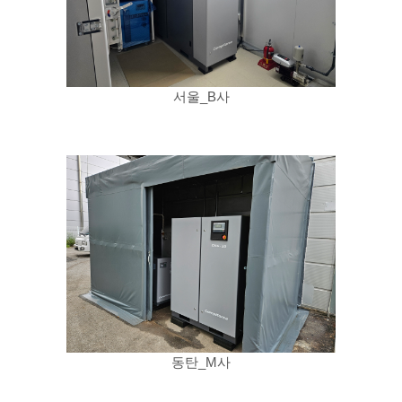
서울_B사
동탄_M사