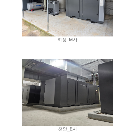
화성_M사
천안_E사