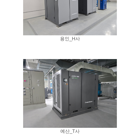
용인_H사
예산_T사