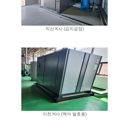
익산 K사 (김치공장)
이천 H사 (맥아 발효용)