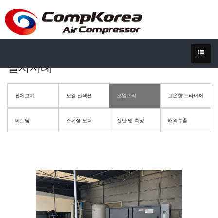
설치사례
전체보기
오일-인젝션
오일프리
고온형 드라이어
베트남
스페셜 오더
진단 및 측정
해외수출