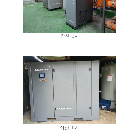
안산_J사
아산_B사