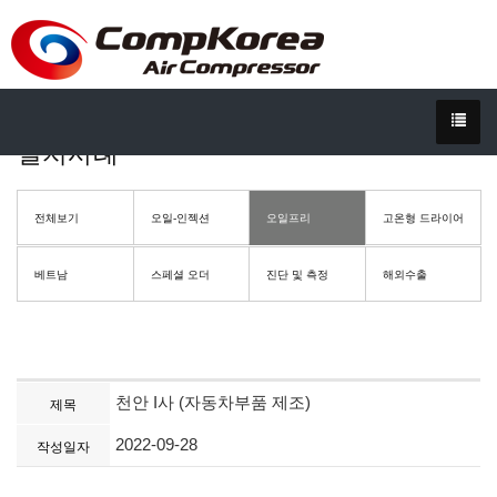
설치사례
전체보기
오일-인젝션
오일프리
고온형 드라이어
베트남
스페셜 오더
진단 및 측정
해외수출
천안 I사 (자동차부품 제조)
제목
2022-09-28
작성일자